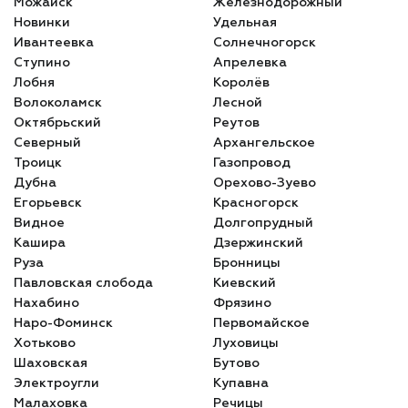
Можайск
Железнодорожный
Новинки
Удельная
Ивантеевка
Солнечногорск
Ступино
Апрелевка
Лобня
Королёв
Волоколамск
Лесной
Октябрьский
Реутов
Северный
Архангельское
Троицк
Газопровод
Дубна
Орехово-Зуево
Егорьевск
Красногорск
Видное
Долгопрудный
Кашира
Дзержинский
Руза
Бронницы
Павловская слобода
Киевский
Нахабино
Фрязино
Наро-Фоминск
Первомайское
Хотьково
Луховицы
Шаховская
Бутово
Электроугли
Купавна
Малаховка
Речицы