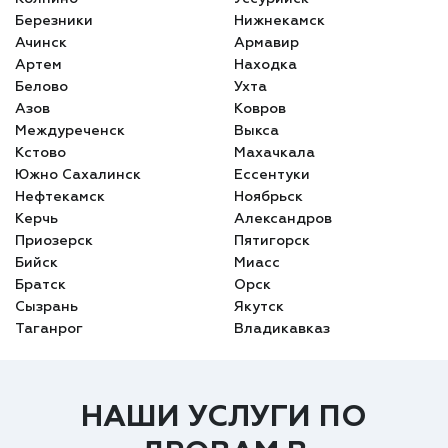
Березники
Нижнекамск
Ачинск
Армавир
Артем
Находка
Белово
Ухта
Азов
Ковров
Междуреченск
Выкса
Кстово
Махачкала
Южно Сахалинск
Ессентуки
Нефтекамск
Ноябрьск
Керчь
Александров
Приозерск
Пятигорск
Бийск
Миасс
Братск
Орск
Сызрань
Якутск
Таганрог
Владикавказ
НАШИ УСЛУГИ ПО