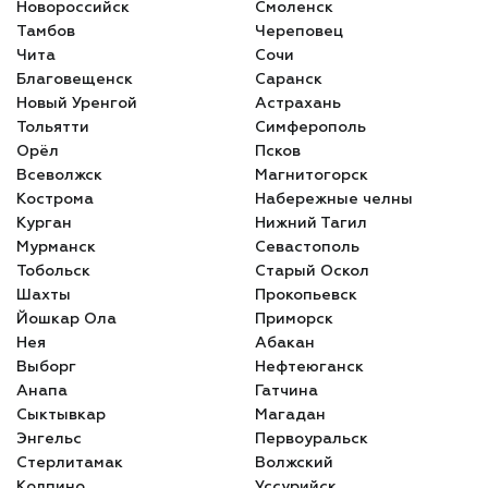
Новороссийск
Смоленск
Тамбов
Череповец
Чита
Сочи
Благовещенск
Саранск
Новый Уренгой
Астрахань
Тольятти
Симферополь
Орёл
Псков
Всеволжск
Магнитогорск
Кострома
Набережные челны
Курган
Нижний Тагил
Мурманск
Севастополь
Тобольск
Старый Оскол
Шахты
Прокопьевск
Йошкар Ола
Приморск
Нея
Абакан
Выборг
Нефтеюганск
Анапа
Гатчина
Сыктывкар
Магадан
Энгельс
Первоуральск
Стерлитамак
Волжский
Колпино
Уссурийск