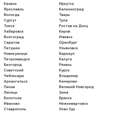
Казань
Иркутск
Ярославль
Калининград
Вологда
Тверь
Сургут
Тула
Томск
Ростов на Дону
Хабаровск
Киров
Волгоград
Ижевск
Саратов
Оренбург
Петушки
Ульяновск
Новокузнецк
Барнаул
Петрозаводск
Калуга
Белгород
Рязань
Советский
Курск
Чебоксары
Владимир
Архангельск
Кемерово
Пенза
Великий Новгород
Липецк
Зима
Болотное
Брянск
Иваново
Нижневартовск
Ставрополь
Улан Удэ