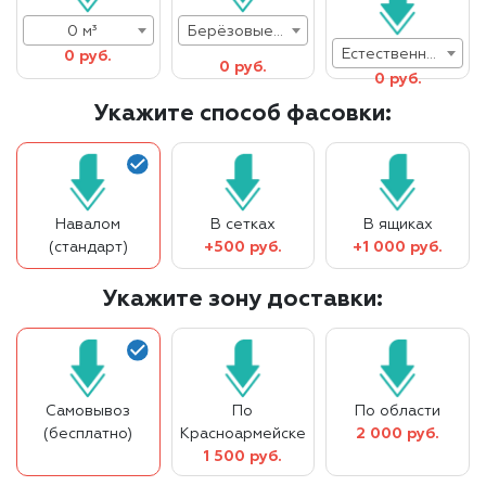
0 м³
Берёзовые дрова
Естественная влажность
0 руб.
0 руб.
0 руб.
Укажите способ фасовки:
Навалом
В сетках
В ящиках
(стандарт)
+500 руб.
+1 000 руб.
Укажите зону доставки:
Самовывоз
По
По области
(бесплатно)
Красноармейске
2 000 руб.
1 500 руб.