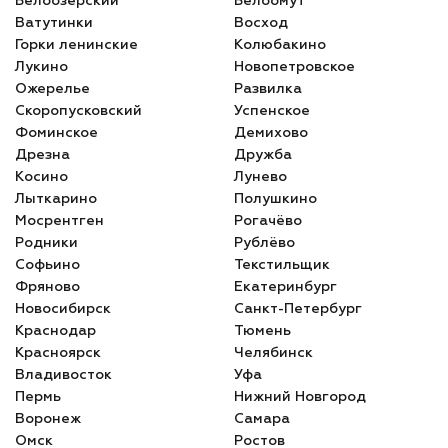
Белоозерский
Белоомут
Ватутинки
Восход
Горки ленинские
Колюбакино
Лукино
Новопетровское
Ожерелье
Развилка
Скоропусковский
Успенское
Фоминское
Демихово
Дрезна
Дружба
Косино
Лунево
Лыткарино
Полушкино
Мосрентген
Рогачёво
Родники
Рублёво
Софьино
Текстильщик
Фряново
Екатеринбург
Новосибирск
Санкт-Петербург
Краснодар
Тюмень
Красноярск
Челябинск
Владивосток
Уфа
Пермь
Нижний Новгород
Воронеж
Самара
Омск
Ростов