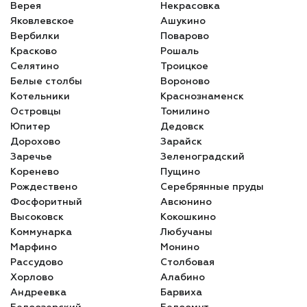
Верея
Некрасовка
Яковлевское
Ашукино
Вербилки
Поварово
Красково
Рошаль
Селятино
Троицкое
Белые столбы
Вороново
Котельники
Краснознаменск
Островцы
Томилино
Юпитер
Дедовск
Дорохово
Зарайск
Заречье
Зеленоградский
Коренево
Пущино
Рождествено
Серебрянные пруды
Фосфоритный
Авсюнино
Высоковск
Кокошкино
Коммунарка
Любучаны
Марфино
Монино
Рассудово
Столбовая
Хорлово
Алабино
Андреевка
Барвиха