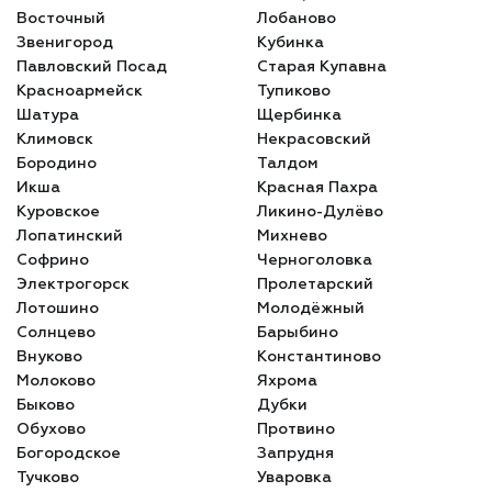
Восточный
Лобаново
Звенигород
Кубинка
Павловский Посад
Старая Купавна
Красноармейск
Тупиково
Шатура
Щербинка
Климовск
Некрасовский
Бородино
Талдом
Икша
Красная Пахра
Куровское
Ликино-Дулёво
Лопатинский
Михнево
Софрино
Черноголовка
Электрогорск
Пролетарский
Лотошино
Молодёжный
Солнцево
Барыбино
Внуково
Константиново
Молоково
Яхрома
Быково
Дубки
Обухово
Протвино
Богородское
Запрудня
Тучково
Уваровка